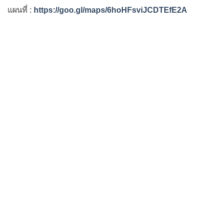
แผนที่ :
https://goo.gl/maps/6hoHFsviJCDTEfE2A