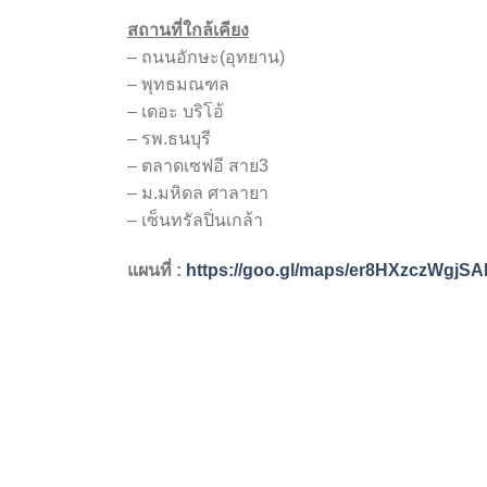
สถานที่ใกล้เคียง
– ถนนอักษะ(อุทยาน)
– พุทธมณฑล
– เดอะ บริโอ้
– รพ.ธนบุรี
– ตลาดเซฟอี สาย3
– ม.มหิดล ศาลายา
– เซ็นทรัลปิ่นเกล้า
แผนที่ :
https://goo.gl/maps/er8HXzczWgjS