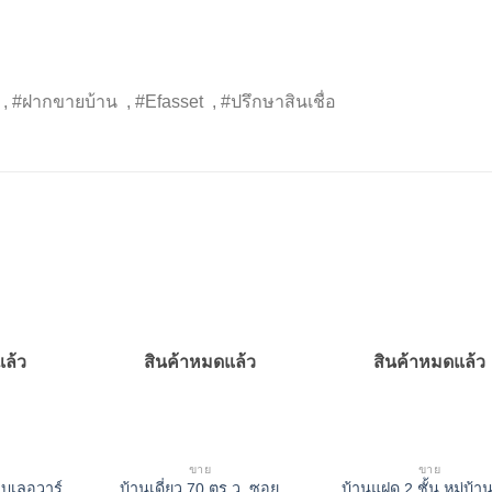
, #ฝากขายบ้าน , #Efasset , #ปรึกษาสินเชื่อ
แล้ว
สินค้าหมดแล้ว
สินค้าหมดแล้ว
ขาย
ขาย
บูเลอวาร์
บ้านเดี่ยว 70 ตร.ว. ซอย
บ้านแฝด 2 ชั้น หมู่บ้า