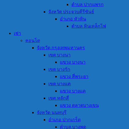
ตำบล ปากแพรก
จังหวัด ประจวบคีรีขันธ์
อำเภอ หัวหิน
ตำบล หินเหล็กไฟ
เช่า
คอนโด
จังหวัด กรุงเทพมหานคร
เขต บางนา
แขวง บางนา
เขต บางรัก
แขวง สี่พระยา
เขต บางแค
แขวง บางแค
เขต หลักสี่
แขวง ตลาดบางเขน
จังหวัด นนทบุรี
อำเภอ ปากเกร็ด
ตำบล บางพูด