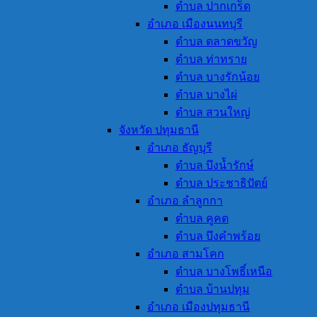
ตำบล ปากเกร็ด
อำเภอ เมืองนนทบุรี
ตำบล ตลาดขวัญ
ตำบล ท่าทราย
ตำบล บางรักน้อย
ตำบล บางไผ่
ตำบล สวนใหญ่
จังหวัด ปทุมธานี
อำเภอ ธัญบุรี
ตำบล บึงน้ำรักษ์
ตำบล ประชาธิปัตย์
อำเภอ ลำลูกกา
ตำบล คูคต
ตำบล บึงคำพร้อย
อำเภอ สามโคก
ตำบล บางโพธิ์เหนือ
ตำบล บ้านปทุม
อำเภอ เมืองปทุมธานี