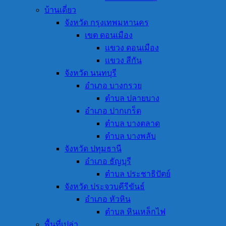
บ้านเดี่ยว
จังหวัด กรุงเทพมหานคร
เขต ดอนเมือง
แขวง ดอนเมือง
แขวง สีกัน
จังหวัด นนทบุรี
อำเภอ บางกรวย
ตำบล ปลายบาง
อำเภอ ปากเกร็ด
ตำบล บางตลาด
ตำบล บางพลับ
จังหวัด ปทุมธานี
อำเภอ ธัญบุรี
ตำบล ประชาธิปัตย์
จังหวัด ประจวบคีรีขันธ์
อำเภอ หัวหิน
ตำบล หินเหล็กไฟ
พื้นที่เปล่า