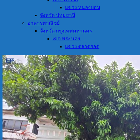
แขวง หนองบอน
จังหวัด ปทุมธานี
อาคารพาณิชย์
จังหวัด กรุงเทพมหานคร
เขต พระนคร
แขวง ตลาดยอด