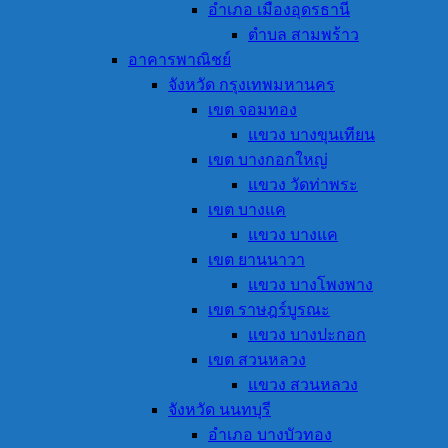
อำเภอ เมืองอุดรธานี
ตำบล สามพร้าว
อาคารพาณิชย์
จังหวัด กรุงเทพมหานคร
เขต จอมทอง
แขวง บางขุนเทียน
เขต บางกอกใหญ่
แขวง วัดท่าพระ
เขต บางแค
แขวง บางแค
เขต ยานนาวา
แขวง บางโพงพาง
เขต ราษฎร์บูรณะ
แขวง บางปะกอก
เขต สวนหลวง
แขวง สวนหลวง
จังหวัด นนทบุรี
อำเภอ บางบัวทอง