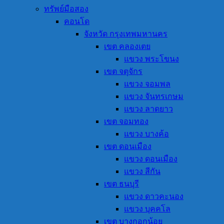
ทรัพย์มือสอง
คอนโด
จังหวัด กรุงเทพมหานคร
เขต คลองเตย
แขวง พระโขนง
เขต จตุจักร
แขวง จอมพล
แขวง จันทรเกษม
แขวง ลาดยาว
เขต จอมทอง
แขวง บางค้อ
เขต ดอนเมือง
แขวง ดอนเมือง
แขวง สีกัน
เขต ธนบุรี
แขวง ดาวคะนอง
แขวง บุคคโล
เขต บางกอกน้อย