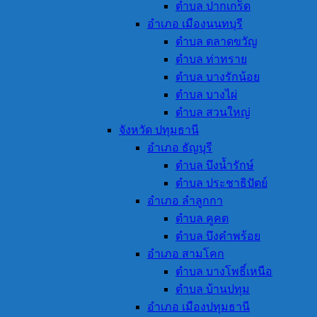
ตำบล ปากเกร็ด
อำเภอ เมืองนนทบุรี
ตำบล ตลาดขวัญ
ตำบล ท่าทราย
ตำบล บางรักน้อย
ตำบล บางไผ่
ตำบล สวนใหญ่
จังหวัด ปทุมธานี
อำเภอ ธัญบุรี
ตำบล บึงน้ำรักษ์
ตำบล ประชาธิปัตย์
อำเภอ ลำลูกกา
ตำบล คูคต
ตำบล บึงคำพร้อย
อำเภอ สามโคก
ตำบล บางโพธิ์เหนือ
ตำบล บ้านปทุม
อำเภอ เมืองปทุมธานี