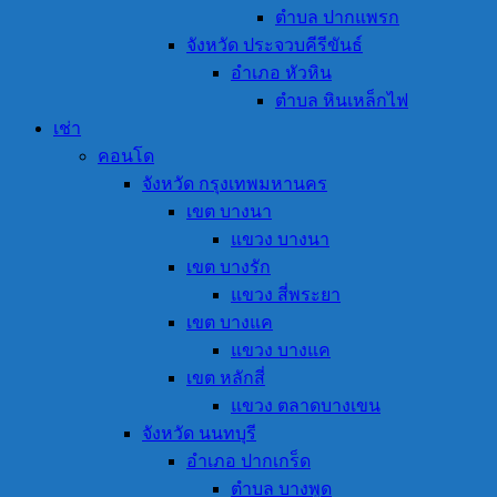
ตำบล ปากแพรก
จังหวัด ประจวบคีรีขันธ์
อำเภอ หัวหิน
ตำบล หินเหล็กไฟ
เช่า
คอนโด
จังหวัด กรุงเทพมหานคร
เขต บางนา
แขวง บางนา
เขต บางรัก
แขวง สี่พระยา
เขต บางแค
แขวง บางแค
เขต หลักสี่
แขวง ตลาดบางเขน
จังหวัด นนทบุรี
อำเภอ ปากเกร็ด
ตำบล บางพูด