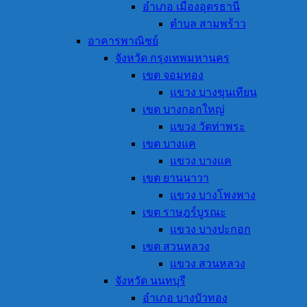
อำเภอ เมืองอุดรธานี
ตำบล สามพร้าว
อาคารพาณิชย์
จังหวัด กรุงเทพมหานคร
เขต จอมทอง
แขวง บางขุนเทียน
เขต บางกอกใหญ่
แขวง วัดท่าพระ
เขต บางแค
แขวง บางแค
เขต ยานนาวา
แขวง บางโพงพาง
เขต ราษฎร์บูรณะ
แขวง บางปะกอก
เขต สวนหลวง
แขวง สวนหลวง
จังหวัด นนทบุรี
อำเภอ บางบัวทอง