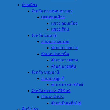
บ้านเดี่ยว
จังหวัด กรุงเทพมหานคร
เขต ดอนเมือง
แขวง ดอนเมือง
แขวง สีกัน
จังหวัด นนทบุรี
อำเภอ บางกรวย
ตำบล ปลายบาง
อำเภอ ปากเกร็ด
ตำบล บางตลาด
ตำบล บางพลับ
จังหวัด ปทุมธานี
อำเภอ ธัญบุรี
ตำบล ประชาธิปัตย์
จังหวัด ประจวบคีรีขันธ์
อำเภอ หัวหิน
ตำบล หินเหล็กไฟ
พื้นที่เปล่า