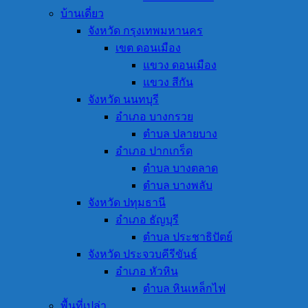
บ้านเดี่ยว
จังหวัด กรุงเทพมหานคร
เขต ดอนเมือง
แขวง ดอนเมือง
แขวง สีกัน
จังหวัด นนทบุรี
อำเภอ บางกรวย
ตำบล ปลายบาง
อำเภอ ปากเกร็ด
ตำบล บางตลาด
ตำบล บางพลับ
จังหวัด ปทุมธานี
อำเภอ ธัญบุรี
ตำบล ประชาธิปัตย์
จังหวัด ประจวบคีรีขันธ์
อำเภอ หัวหิน
ตำบล หินเหล็กไฟ
พื้นที่เปล่า