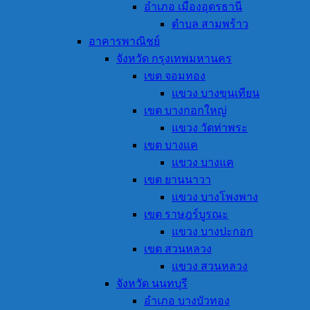
อำเภอ เมืองอุดรธานี
ตำบล สามพร้าว
อาคารพาณิชย์
จังหวัด กรุงเทพมหานคร
เขต จอมทอง
แขวง บางขุนเทียน
เขต บางกอกใหญ่
แขวง วัดท่าพระ
เขต บางแค
แขวง บางแค
เขต ยานนาวา
แขวง บางโพงพาง
เขต ราษฎร์บูรณะ
แขวง บางปะกอก
เขต สวนหลวง
แขวง สวนหลวง
จังหวัด นนทบุรี
อำเภอ บางบัวทอง