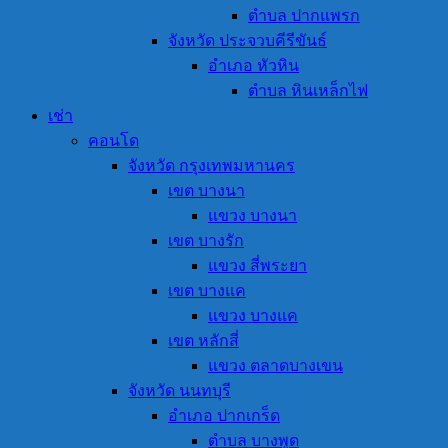
ตำบล ปากแพรก
จังหวัด ประจวบคีรีขันธ์
อำเภอ หัวหิน
ตำบล หินเหล็กไฟ
เช่า
คอนโด
จังหวัด กรุงเทพมหานคร
เขต บางนา
แขวง บางนา
เขต บางรัก
แขวง สี่พระยา
เขต บางแค
แขวง บางแค
เขต หลักสี่
แขวง ตลาดบางเขน
จังหวัด นนทบุรี
อำเภอ ปากเกร็ด
ตำบล บางพูด