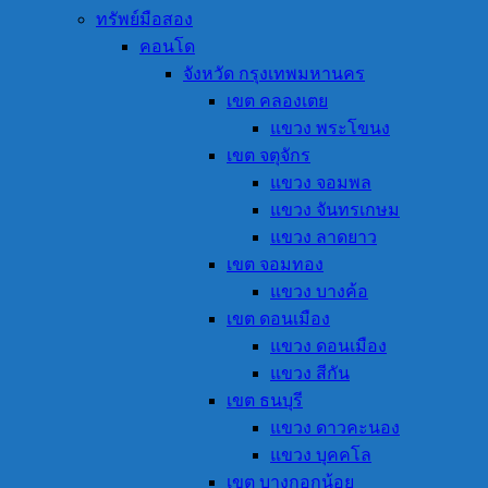
ทรัพย์มือสอง
คอนโด
จังหวัด กรุงเทพมหานคร
เขต คลองเตย
แขวง พระโขนง
เขต จตุจักร
แขวง จอมพล
แขวง จันทรเกษม
แขวง ลาดยาว
เขต จอมทอง
แขวง บางค้อ
เขต ดอนเมือง
แขวง ดอนเมือง
แขวง สีกัน
เขต ธนบุรี
แขวง ดาวคะนอง
แขวง บุคคโล
เขต บางกอกน้อย