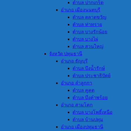
ตำบล ปากเกร็ด
อำเภอ เมืองนนทบุรี
ตำบล ตลาดขวัญ
ตำบล ท่าทราย
ตำบล บางรักน้อย
ตำบล บางไผ่
ตำบล สวนใหญ่
จังหวัด ปทุมธานี
อำเภอ ธัญบุรี
ตำบล บึงน้ำรักษ์
ตำบล ประชาธิปัตย์
อำเภอ ลำลูกกา
ตำบล คูคต
ตำบล บึงคำพร้อย
อำเภอ สามโคก
ตำบล บางโพธิ์เหนือ
ตำบล บ้านปทุม
อำเภอ เมืองปทุมธานี