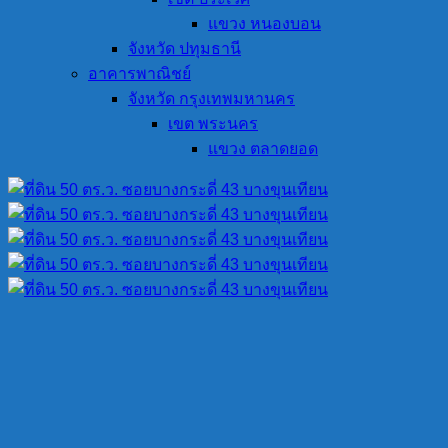
แขวง หนองบอน
จังหวัด ปทุมธานี
อาคารพาณิชย์
จังหวัด กรุงเทพมหานคร
เขต พระนคร
แขวง ตลาดยอด