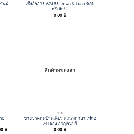
เซ้งกิจการ WARU brows & Lash ซอย
ขันธ์
พรีเมียร์1
0.00
฿
สินค้าหมดแล้ว
ขาย
ราย
ขายขาดทุนบ้านเดี่ยว แสนพฤกษา เฟส2
เขาตอง กาญจนบุรี
Current
00
฿
0.00
฿
price