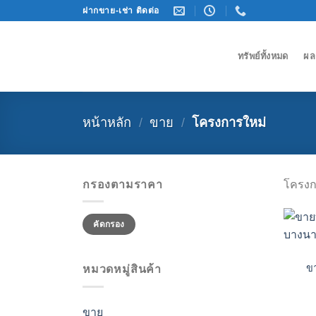
Skip
ฝากขาย-เช่า ติดต่อ
to
content
ทรัพย์ทั้งหมด
ผล
หน้าหลัก
/
ขาย
/
โครงการใหม่
กรองตามราคา
โครงก
ราคา
ราคา
คัดกรอง
ต่ำ
สูงสุด
สุด
ขา
หมวดหมู่สินค้า
ขาย