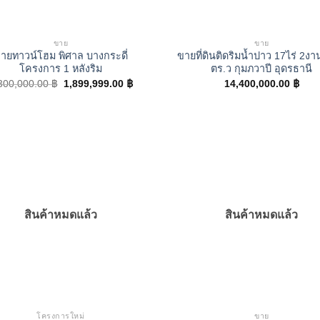
ขาย
ขาย
ายทาวน์โฮม พิศาล บางกระดี่
ขายที่ดินติดริมน้ำปาว 17ไร่ 2งา
โครงการ 1 หลังริม
ตร.ว กุมภวาปี อุดรธานี
Original
Current
300,000.00
฿
1,899,999.00
฿
14,400,000.00
฿
price
price
was:
is:
2,300,000.00 ฿.
1,899,999.00 ฿.
สินค้าหมดแล้ว
สินค้าหมดแล้ว
โครงการใหม่
ขาย