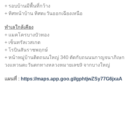
+ รอบบ้านมีพื้นที่กว้าง
+ ทิศหน้าบ้าน ทิศตะวันออกเฉียงเหนือ
ทำเลใกล้เคียง
+ แมคโครบางบัวทอง
+ เซ็นทรัลเวสเกต
+ โรบินสันราชพฤกษ์
+ หน้าหมู่บ้านติดถนนใหญ่ 340 ตัดกับถนนนกาญจนาภิเษก
วงแหวนตะวันตกทางหลวงหมายเลข9 จากบางใหญ่
แผนที่ :
https://maps.app.goo.gl/gphtjwZSy77G6jxaA