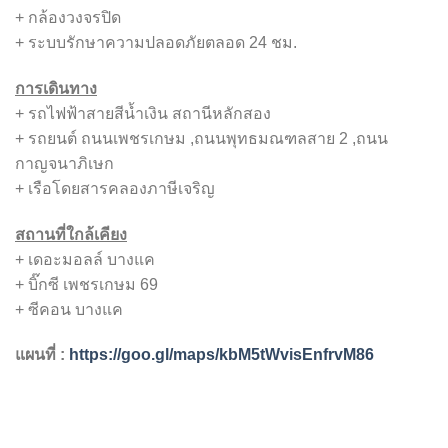
+ กล้องวงจรปิด
+ ระบบรักษาความปลอดภัยตลอด 24 ชม.
การเดินทาง
+ รถไฟฟ้าสายสีน้ำเงิน สถานีหลักสอง
+ รถยนต์ ถนนเพชรเกษม ,ถนนพุทธมณฑลสาย 2 ,ถนน
กาญจนาภิเษก
+ เรือโดยสารคลองภาษีเจริญ
สถานที่ใกล้เคียง
+ เดอะมอลล์ บางแค
+ บิ๊กซี เพชรเกษม 69
+ ซีคอน บางแค
แผนที่ :
https://goo.gl/maps/kbM5tWvisEnfrvM86