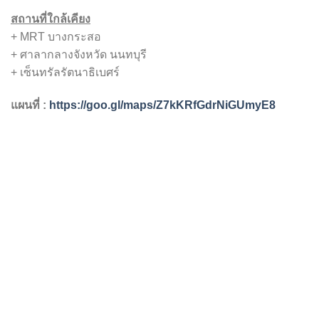
สถานที่ใกล้เคียง
+ MRT บางกระสอ
+ ศาลากลางจังหวัด นนทบุรี
+ เซ็นทรัลรัตนาธิเบศร์
แผนที่ :
https://goo.gl/maps/Z7kKRfGdrNiGUmyE8