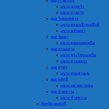
เขต ภาษีเจริญ
แขวง บางหว้า
แขวง บางแวก
เขต วังทองหลาง
แขวง คลองเจ้าคุณสิงห์
แขวง พลับพลา
เขต วัฒนา
แขวง คลองเตยเหนือ
เขต สวนหลวง
แขวง พระโขนงเหนือ
แขวง สวนหลวง
เขต สาทร
แขวง ทุ่งมหาเมฆ
เขต หลักสี่
แขวง ตลาดบางเขน
เขต ห้วยขวาง
แขวง ห้วยขวาง
จังหวัด นนทบุรี