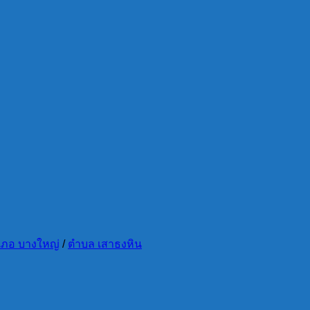
เภอ บางใหญ่
/
ตำบล เสาธงหิน