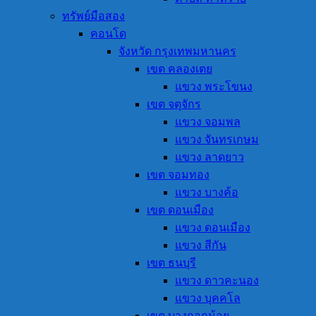
ทรัพย์มือสอง
คอนโด
จังหวัด กรุงเทพมหานคร
เขต คลองเตย
แขวง พระโขนง
เขต จตุจักร
แขวง จอมพล
แขวง จันทรเกษม
แขวง ลาดยาว
เขต จอมทอง
แขวง บางค้อ
เขต ดอนเมือง
แขวง ดอนเมือง
แขวง สีกัน
เขต ธนบุรี
แขวง ดาวคะนอง
แขวง บุคคโล
เขต บางกอกน้อย