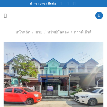
Skip
ฝากขาย-เช่า ติดต่อ
to
content
หน้าหลัก
/
ขาย
/
ทรัพย์มือสอง
/
ทาวน์เฮ้าส์