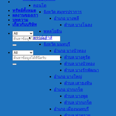
คอนโด
ทรัพย์ทั้งหมด
จังหวัด สมุทรปราการ
ผลงานของเรา
อำเภอ บางพลี
บทความ
เกี่ยวกับบริษัท
ตำบล บางโฉลง
พหลโยธิน
ทาวน์เฮ้าส์
ค้นหา:
จังหวัด นนทบุรี
อำเภอ บางบัวทอง
ตำบล บางคูรัด
ค้นหา:
ตำบล บางบัวทอง
ตำบล บางรักพัฒนา
อำเภอ บางใหญ่
ตำบล เสาธงหิน
อำเภอ ปากเกร็ด
ตำบล บางพูด
ตำบล ปากเกร็ด
อำเภอ เมืองนนทบุรี
ตำบล ท่าทราย