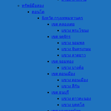
ทรัพย์มือสอง
คอนโด
จังหวัด กรุงเทพมหานคร
เขต คลองเตย
แขวง พระโขนง
เขต จตุจักร
แขวง จอมพล
แขวง จันทรเกษม
แขวง ลาดยาว
เขต จอมทอง
แขวง บางค้อ
เขต ดอนเมือง
แขวง ดอนเมือง
แขวง สีกัน
เขต ธนบุรี
แขวง ดาวคะนอง
แขวง บุคคโล
เขต บางกอกน้อย