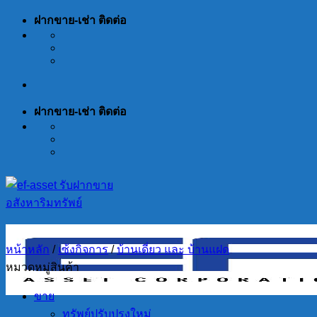
Skip
ฝากขาย-เช่า ติดต่อ
to
content
ฝากขาย-เช่า ติดต่อ
หน้าหลัก
/
เซ้งกิจการ
/
บ้านเดี่ยว และ บ้านแฝด
หมวดหมู่สินค้า
ขาย
ทรัพย์ปรับปรุงใหม่