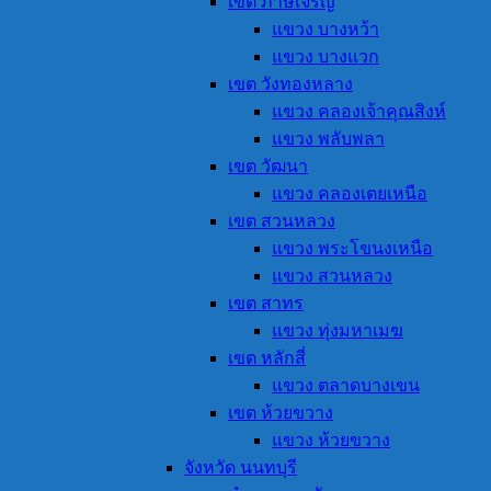
เขต ภาษีเจริญ
แขวง บางหว้า
แขวง บางแวก
เขต วังทองหลาง
แขวง คลองเจ้าคุณสิงห์
แขวง พลับพลา
เขต วัฒนา
แขวง คลองเตยเหนือ
เขต สวนหลวง
แขวง พระโขนงเหนือ
แขวง สวนหลวง
เขต สาทร
แขวง ทุ่งมหาเมฆ
เขต หลักสี่
แขวง ตลาดบางเขน
เขต ห้วยขวาง
แขวง ห้วยขวาง
จังหวัด นนทบุรี