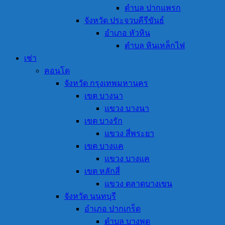
ตำบล ปากแพรก
จังหวัด ประจวบคีรีขันธ์
อำเภอ หัวหิน
ตำบล หินเหล็กไฟ
เช่า
คอนโด
จังหวัด กรุงเทพมหานคร
เขต บางนา
แขวง บางนา
เขต บางรัก
แขวง สี่พระยา
เขต บางแค
แขวง บางแค
เขต หลักสี่
แขวง ตลาดบางเขน
จังหวัด นนทบุรี
อำเภอ ปากเกร็ด
ตำบล บางพูด