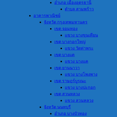
อำเภอ เมืองอุดรธานี
ตำบล สามพร้าว
อาคารพาณิชย์
จังหวัด กรุงเทพมหานคร
เขต จอมทอง
แขวง บางขุนเทียน
เขต บางกอกใหญ่
แขวง วัดท่าพระ
เขต บางแค
แขวง บางแค
เขต ยานนาวา
แขวง บางโพงพาง
เขต ราษฎร์บูรณะ
แขวง บางปะกอก
เขต สวนหลวง
แขวง สวนหลวง
จังหวัด นนทบุรี
อำเภอ บางบัวทอง