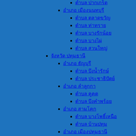
ตำบล ปากเกร็ด
อำเภอ เมืองนนทบุรี
ตำบล ตลาดขวัญ
ตำบล ท่าทราย
ตำบล บางรักน้อย
ตำบล บางไผ่
ตำบล สวนใหญ่
จังหวัด ปทุมธานี
อำเภอ ธัญบุรี
ตำบล บึงน้ำรักษ์
ตำบล ประชาธิปัตย์
อำเภอ ลำลูกกา
ตำบล คูคต
ตำบล บึงคำพร้อย
อำเภอ สามโคก
ตำบล บางโพธิ์เหนือ
ตำบล บ้านปทุม
อำเภอ เมืองปทุมธานี