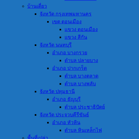
บ้านเดี่ยว
จังหวัด กรุงเทพมหานคร
เขต ดอนเมือง
แขวง ดอนเมือง
แขวง สีกัน
จังหวัด นนทบุรี
อำเภอ บางกรวย
ตำบล ปลายบาง
อำเภอ ปากเกร็ด
ตำบล บางตลาด
ตำบล บางพลับ
จังหวัด ปทุมธานี
อำเภอ ธัญบุรี
ตำบล ประชาธิปัตย์
จังหวัด ประจวบคีรีขันธ์
อำเภอ หัวหิน
ตำบล หินเหล็กไฟ
พื้นที่เปล่า