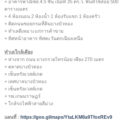
+ อาคารพาณิชย์ 4.5 ชั้น เนื้อที่ 35 ตร.ว. พื้นที่ใช้สอย 500
ตารางเมตร
+ 4 ห้องนอน 2 ห้องน้ำ 1 ห้องรับแขก 1 ห้องครัว
+ ติดถนนซอยกรมที่ดินบางบัวทอง
+ ทำเลดีเหมาะแก่การค้าขาย
+ ทิศหน้าอาคาร ทิศตะวันตกเฉียงเหนือ
ทำเลใกล้เคียง
+ ห่างจาก ถนน บางกรวยไทรน้อย เพียง 270 เมตร
+ ตลาดบางบัวทอง
+ เซ็นทรัลเวสต์เกต
+ เทศบาลบางบัวทอง
+ เซ็นทรัลเวสต์เกต
+ รพ.เกษมราษฏร์
+ ใกล้รถไฟฟ้าสายสีม่วง
แผนที่ :
https://goo.gl/maps/YtaLKM8a9TfoxREv9