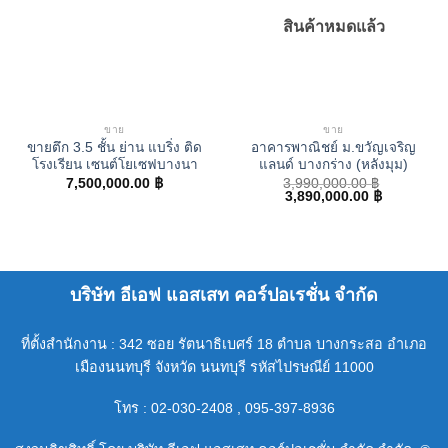
สินค้าหมดแล้ว
ขาย
ขาย
ขายตึก 3.5 ชั้น ย่าน แบริ่ง ติด
อาคารพาณิชย์ ม.ขวัญเจริญ
โรงเรียน เซนต์โยเซฟบางนา
แลนด์ บางกร่าง (หลังมุม)
7,500,000.00
฿
3,990,000.00
฿
Original
Current
3,890,000.00
฿
price
price
was:
is:
3,990,000.00 ฿.
3,890,000.
บริษัท อีเอฟ แอสเสท คอร์ปอเรชั่น จำกัด
ที่ตั้งสำนักงาน : 342 ซอย รัตนาธิเบศร์ 18 ตำบล บางกระสอ อำเภอ
เมืองนนทบุรี จังหวัด นนทบุรี รหัสไปรษณีย์ 11000
โทร : 02-030-2408 , 095-397-8936