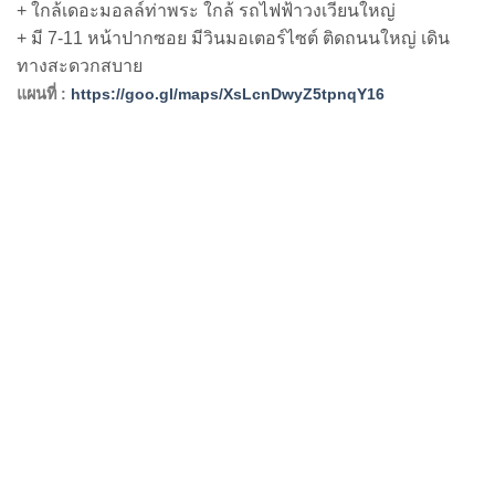
+ ใกล้เดอะมอลล์ท่าพระ ใกล้ รถไฟฟ้าวงเวียนใหญ่
+ มี 7-11 หน้าปากซอย มีวินมอเตอร์ไซต์ ติดถนนใหญ่ เดิน
ทางสะดวกสบาย
แผนที่ :
https://goo.gl/maps/XsLcnDwyZ5tpnqY16