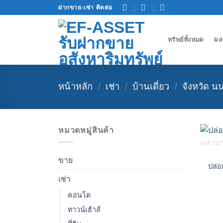
Skip
ฝากขาย-เช่า ติดต่อ
to
content
ทรัพย์ทั้งหมด
ผล
หน้าหลัก
/
เช่า
/
บ้านเดี่ยว
/
จังหวัด นน
หมวดหมู่สินค้า
ขาย
ปล่อ
เช่า
คอนโด
ทาวน์เฮ้าส์