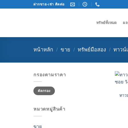
Skip
ฝากขาย-เช่า ติดต่อ
to
content
ทรัพย์ทั้งหมด
ผล
หน้าหลัก
/
ขาย
/
ทรัพย์มือสอง
/
ทาวน์เ
กรองตามราคา
ราคา
ราคา
คัดกรอง
ต่ำ
สูงสุด
สุด
ทาวน
หมวดหมู่สินค้า
ขาย