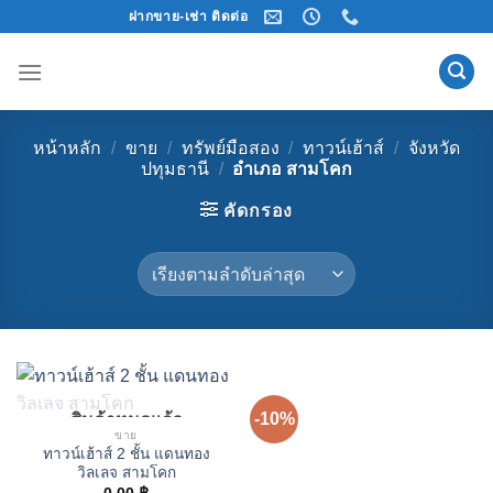
Skip
ฝากขาย-เช่า ติดต่อ
to
content
หน้าหลัก
/
ขาย
/
ทรัพย์มือสอง
/
ทาวน์เฮ้าส์
/
จังหวัด
ปทุมธานี
/
อำเภอ สามโคก
คัดกรอง
-10%
สินค้าหมดแล้ว
ขาย
ทาวน์เฮ้าส์ 2 ชั้น แดนทอง
วิลเลจ สามโคก