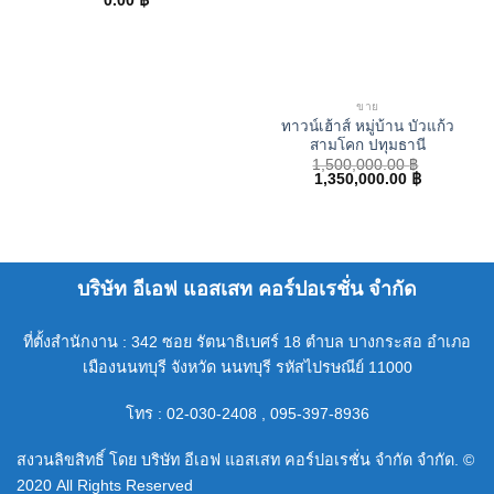
0.00
฿
ขาย
ทาวน์เฮ้าส์ หมู่บ้าน บัวแก้ว
สามโคก ปทุมธานี
1,500,000.00
฿
Original
Current
1,350,000.00
฿
price
price
was:
is:
1,500,000.00 ฿.
1,350,000.
บริษัท อีเอฟ แอสเสท คอร์ปอเรชั่น จำกัด
ที่ตั้งสำนักงาน : 342 ซอย รัตนาธิเบศร์ 18 ตำบล บางกระสอ อำเภอ
เมืองนนทบุรี จังหวัด นนทบุรี รหัสไปรษณีย์ 11000
โทร : 02-030-2408 , 095-397-8936
สงวนลิขสิทธิ์ โดย บริษัท อีเอฟ แอสเสท คอร์ปอเรชั่น จำกัด จำกัด. ©
2020 All Rights Reserved