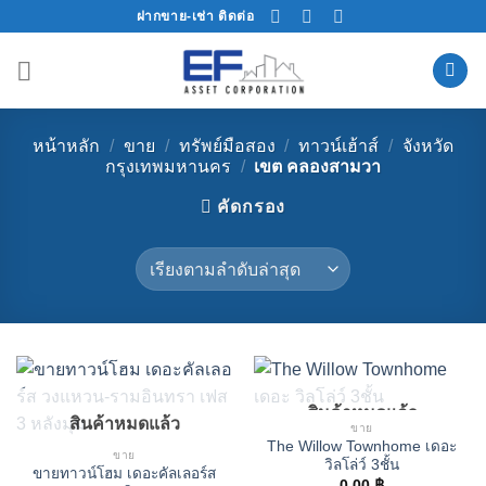
Skip
ฝากขาย-เช่า ติดต่อ
to
content
หน้าหลัก
/
ขาย
/
ทรัพย์มือสอง
/
ทาวน์เฮ้าส์
/
จังหวัด
กรุงเทพมหานคร
/
เขต คลองสามวา
คัดกรอง
สินค้าหมดแล้ว
สินค้าหมดแล้ว
ขาย
The Willow Townhome เดอะ
ขาย
วิลโล่ว์ 3ชั้น
ขายทาวน์โฮม เดอะคัลเลอร์ส
0.00
฿