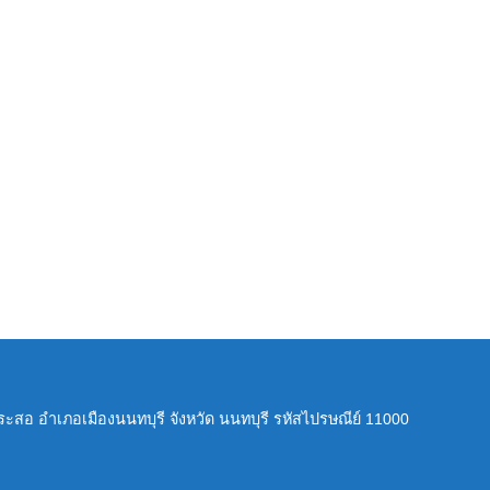
กระสอ อำเภอเมืองนนทบุรี จังหวัด นนทบุรี รหัสไปรษณีย์ 11000