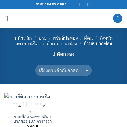
Skip
ฝากขาย-เช่า ติดต่อ
to
content
หน้าหลัก
/
ขาย
/
ทรัพย์มือสอง
/
ที่ดิน
/
จังหวัด
นครราชสีมา
/
อำเภอ ปากช่อง
/
ตำบล ปากช่อง
คัดกรอง
สินค้าหมดแล้ว
ขาย
ขายที่ดิน นครราชสีมา
ปากช่อง 187 ตารางวา
0.00
฿