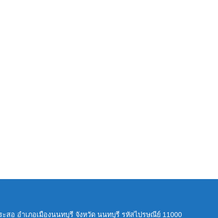
กระสอ อำเภอเมืองนนทบุรี จังหวัด นนทบุรี รหัสไปรษณีย์ 11000