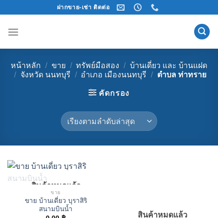
Skip
ฝากขาย-เช่า ติดต่อ
to
content
หน้าหลัก
/
ขาย
/
ทรัพย์มือสอง
/
บ้านเดี่ยว และ บ้านแฝด
/
จังหวัด นนทบุรี
/
อำเภอ เมืองนนทบุรี
/
ตำบล ท่าทราย
คัดกรอง
สินค้าหมดแล้ว
ขาย
ขาย บ้านเดี่ยว บุราสิริ
สนามบินน้ำ
สินค้าหมดแล้ว