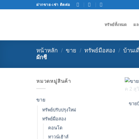
Skip
ฝากขาย-เช่า ติดต่อ
to
content
ทรัพย์ทั้งหมด
ผล
หน้าหลัก
/
ขาย
/
ทรัพย์มือสอง
/
บ้านเ
ผักชี
หมวดหมู่สินค้า
ขาย
ขายบ้
ทรัพย์ปรับปรุงใหม่
ทรัพย์มือสอง
คอนโด
ทาวน์เฮ้าส์