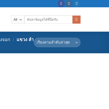
ค้นหา:
องจอก
/
แขวง ลำ