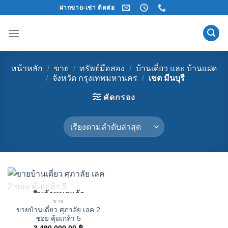
Skip
ฝากขาย-เช่า ติดต่อ
to
content
หน้าหลัก
/
ขาย
/
ทรัพย์มือสอง
/
บ้านเดี่ยว และ บ้านแฝด
/
จังหวัด กรุงเทพมหานคร
/
เขต มีนบุรี
คัดกรอง
สินค้าหมดแล้ว
ขาย
ขายบ้านเดี่ยว ศุภาลัย เลค 2
ซอย คุ้มเกล้า 5