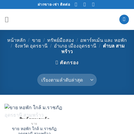
Skip
ฝากขาย-เช่า ติดต่อ
to
content
หน้าหลัก
/
ขาย
/
ทรัพย์มือสอง
/
อพาร์ทเม้น และ หอพัก
/
จังหวัด อุดรธานี
/
อำเภอ เมืองอุดรธานี
/
ตำบล สาม
พร้าว
คัดกรอง
สินค้าหมดแล้ว
ขาย
ขาย หอพัก ใกล้ ม.ราชภัฏ
อุดรธานี สามพร้าว