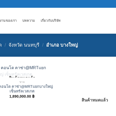
งานของเรา
บทความ
เกี่ยวกับบริษัท
ด
/
จังหวัด นนทบุรี
/
อำเภอ บางใหญ่
สินค้าหมดแล้ว
ขาย
คอนโด คาซ่า@MRTแยกบางใหญ่
เซ็นทรัลเวสเกต
1,890,000.00
฿
สินค้าหมดแล้ว