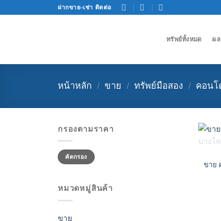
Skip
ฝากขาย-เช่า ติดต่อ
to
content
ทรัพย์ทั้งหมด
ผล
หน้าหลัก
/
ขาย
/
ทรัพย์มือสอง
/
คอนโ
กรองตามราคา
ราคา
ราคา
คัดกรอง
ต่ำ
สูงสุด
สุด
ขาย 
หมวดหมู่สินค้า
ขาย