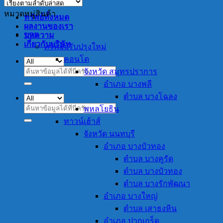
หมวดหมู่สินค้า
ทรัพย์ทั้งหมด
ผลงานของเรา
ขาย
บทความ
เกี่ยวกับบริษัท
ทรัพย์ปรับปรุงใหม่
คอนโด
จังหวัด สมุทรปราการ
ค้นหา:
อำเภอ บางพลี
ตำบล บางโฉลง
ค้นหา:
พหลโยธิน
ทาวน์เฮ้าส์
จังหวัด นนทบุรี
อำเภอ บางบัวทอง
ตำบล บางคูรัด
ตำบล บางบัวทอง
ตำบล บางรักพัฒนา
อำเภอ บางใหญ่
ตำบล เสาธงหิน
อำเภอ ปากเกร็ด