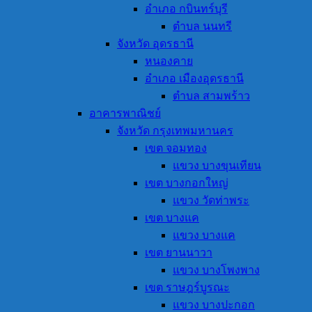
อำเภอ กบินทร์บุรี
ตำบล นนทรี
จังหวัด อุดรธานี
หนองคาย
อำเภอ เมืองอุดรธานี
ตำบล สามพร้าว
อาคารพาณิชย์
จังหวัด กรุงเทพมหานคร
เขต จอมทอง
แขวง บางขุนเทียน
เขต บางกอกใหญ่
แขวง วัดท่าพระ
เขต บางแค
แขวง บางแค
เขต ยานนาวา
แขวง บางโพงพาง
เขต ราษฎร์บูรณะ
แขวง บางปะกอก